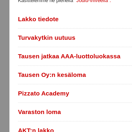
Käsittelemme ne pienellä "
Joulu-viiveellä".
Lakko tiedote
Turvakytkin uutuus
Tausen jatkaa AAA-luottoluokassa
Tausen Oy:n kesäloma
Pizzato Academy
Varaston loma
AKT:n lakko