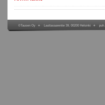
©Tausen Oy
Lauttasaarentie 39, 00200 Helsinki
puh.