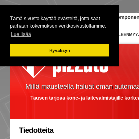
Janome-ompelukoneet
Teollisuuden komponent
Tämä sivusto käyttää evästeitä, jotta saat
parhaan kokemuksen verkkosivustollamme.
Lue lisää
ETUSIVU
KYTKIMET
EDUSTUKSIA
JÄLLEENMYY
Hyväksyn
Millä mausteella haluat oman automaa
Tausen tarjoaa kone- ja laitevalmistajille kork
Tiedotteita