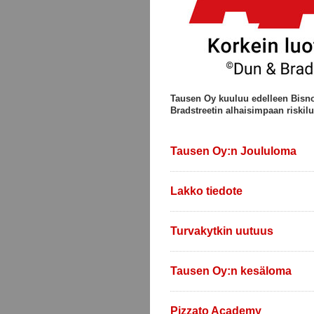
Tausen Oy kuuluu edelleen Bisn
Bradstreetin alhaisimpaan riskil
Tausen Oy:n Joululoma
Lakko tiedote
Turvakytkin uutuus
Tausen Oy:n kesäloma
Pizzato Academy