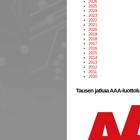
2026
2025
2024
2023
2022
2021
2020
2019
2018
2017
2016
2015
2014
2013
2012
2011
2010
Tausen jatkaa AAA-luottol