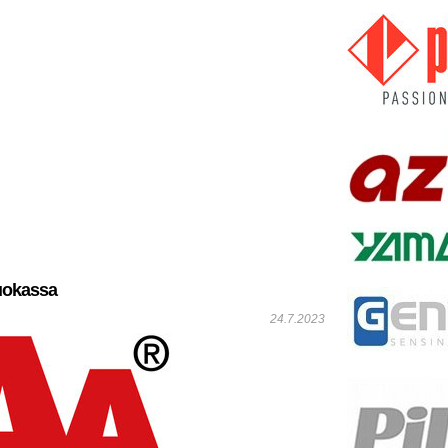
uokassa
24.7.2023