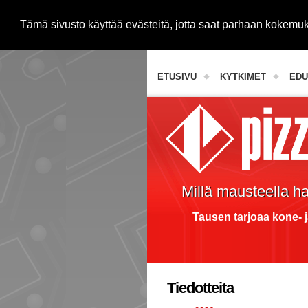
Tämä sivusto käyttää evästeitä, jotta saat parhaan kokem
Janome-ompelukoneet
ETUSIVU
KYTKIMET
EDU
Millä mausteella h
Tausen tarjoaa kone- j
Tiedotteita