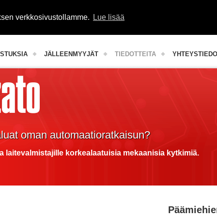
uksen verkkosivustollamme.
Lue lisää
Teollisuuden komponentit
STUKSIA
JÄLLEENMYYJÄT
TIEDOTTEITA
YHTEYSTIED
aluat oman automaatioratkaisun?
a laitevalmistajille korkealaatuisia mekaanisia kytkimiä.
Päämiehie