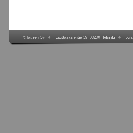
©Tausen Oy
Lauttasaarentie 39, 00200 Helsinki
puh.