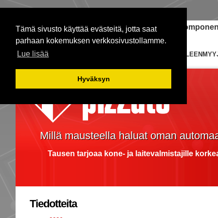
Janome-ompelukoneet
Teollisuuden komponent
Tämä sivusto käyttää evästeitä, jotta saat
parhaan kokemuksen verkkosivustollamme.
Lue lisää
ETUSIVU
KYTKIMET
EDUSTUKSIA
JÄLLEENMYY
Hyväksyn
Millä mausteella haluat oman automaa
Tausen tarjoaa kone- ja laitevalmistajille kork
Tiedotteita