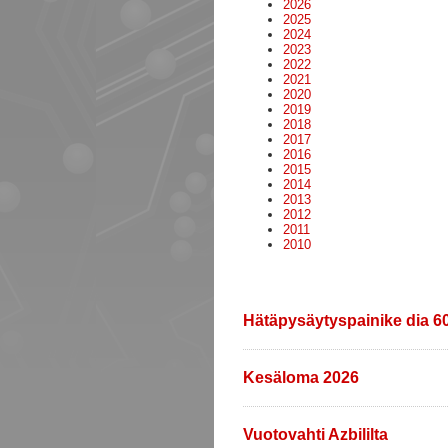
2026
2025
2024
2023
2022
2021
2020
2019
2018
2017
2016
2015
2014
2013
2012
2011
2010
Hätäpysäytyspainike dia 
Kesäloma 2026
Vuotovahti Azbililta