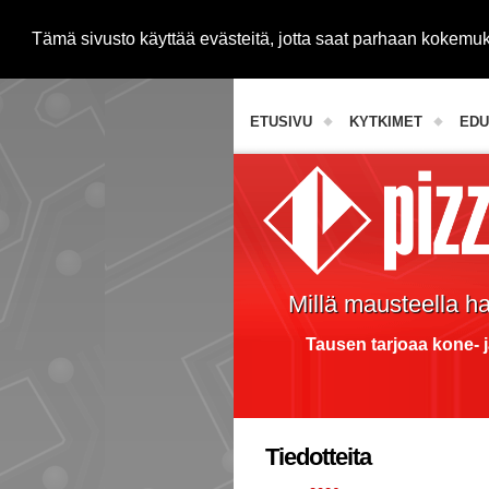
Tämä sivusto käyttää evästeitä, jotta saat parhaan kokem
Janome-ompelukoneet
ETUSIVU
KYTKIMET
EDU
Millä mausteella h
Tausen tarjoaa kone- j
Tiedotteita