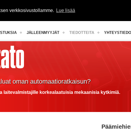
uksen verkkosivustollamme.
Lue lisää
Teollisuuden komponentit
STUKSIA
JÄLLEENMYYJÄT
TIEDOTTEITA
YHTEYSTIED
aluat oman automaatioratkaisun?
a laitevalmistajille korkealaatuisia mekaanisia kytkimiä.
Päämiehie