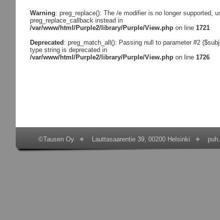
Warning
: preg_replace(): The /e modifier is no longer supported, u
preg_replace_callback instead in
/var/www/html/Purple2/library/Purple/View.php
on line
1721
Deprecated
: preg_match_all(): Passing null to parameter #2 ($subj
type string is deprecated in
/var/www/html/Purple2/library/Purple/View.php
on line
1726
©Tausen Oy
Lauttasaarentie 39, 00200 Helsinki
puh.