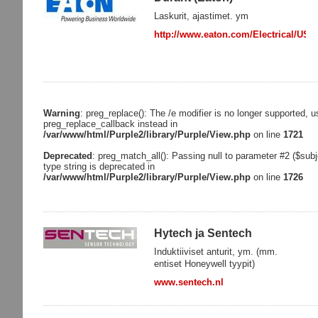
Laskurit, ajastimet. ym
http://www.eaton.com/Electrical/US
Warning
: preg_replace(): The /e modifier is no longer supported, u
preg_replace_callback instead in
/var/www/html/Purple2/library/Purple/View.php
on line
1721
Deprecated
: preg_match_all(): Passing null to parameter #2 ($subj
type string is deprecated in
/var/www/html/Purple2/library/Purple/View.php
on line
1726
Hytech ja Sentech
Induktiiviset anturit, ym. (mm.
entiset Honeywell tyypit)
www.sentech.nl