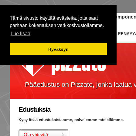
Janome-ompelukoneet
Teollisuuden komponent
Tämä sivusto käyttää evästeitä, jotta saat
parhaan kokemuksen verkkosivustollamme.
Lue lisää
ETUSIVU
KYTKIMET
EDUSTUKSIA
JÄLLEENMYY
Hyväksyn
Pääedustus on Pizzato, jonka laatua
Edustuksia
Kysy lisää edustuksistamme, palvelemme mielellämme.
Ota yhteyttä