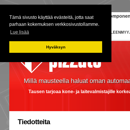
Janome-ompelukoneet
Teollisuuden komponent
Tämä sivusto käyttää evästeitä, jotta saat
parhaan kokemuksen verkkosivustollamme.
Lue lisää
ETUSIVU
KYTKIMET
EDUSTUKSIA
JÄLLEENMYY
Hyväksyn
Millä mausteella haluat oman automaa
Tausen tarjoaa kone- ja laitevalmistajille kork
Tiedotteita