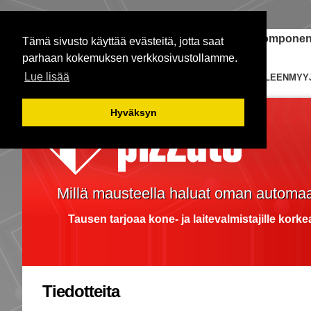
Janome-ompelukoneet
Teollisuuden komponent
Tämä sivusto käyttää evästeitä, jotta saat
parhaan kokemuksen verkkosivustollamme.
Lue lisää
ETUSIVU
KYTKIMET
EDUSTUKSIA
JÄLLEENMYY
Hyväksyn
Millä mausteella haluat oman automaa
Tausen tarjoaa kone- ja laitevalmistajille kork
Tiedotteita