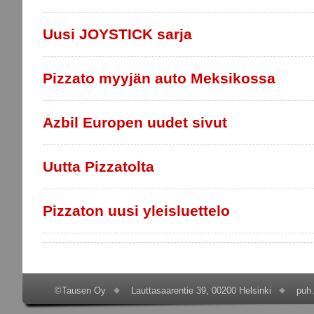
Uusi JOYSTICK sarja
Pizzato myyjän auto Meksikossa
Azbil Europen uudet sivut
Uutta Pizzatolta
Pizzaton uusi yleisluettelo
©Tausen Oy
Lauttasaarentie 39, 00200 Helsinki
puh.