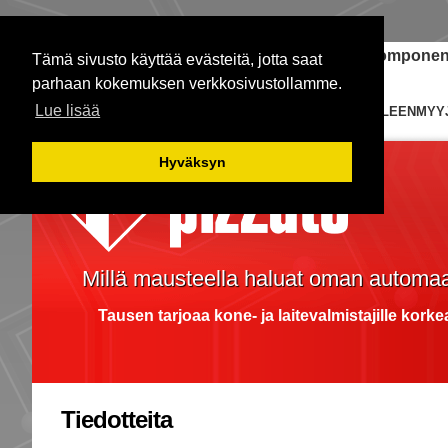
Janome-ompelukoneet
Teollisuuden komponent
Tämä sivusto käyttää evästeitä, jotta saat
parhaan kokemuksen verkkosivustollamme.
Lue lisää
ETUSIVU
KYTKIMET
EDUSTUKSIA
JÄLLEENMYY
Hyväksyn
Millä mausteella haluat oman automaa
Tausen tarjoaa kone- ja laitevalmistajille kork
Tiedotteita