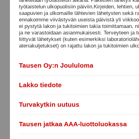
lähetetään työtaistelun aikana. Pakettien lähetys ka
työtaistelun ulkopuolisiin päiviin.Kirjeiden, lehtien, 
saapuvien ja ulkomaille lähtevien lähetysten sekä ra
ennakoimme viivästyvän useista päivistä yli viikkoo
ei pystytä lakon ja tukitoimien takia toimittamaan, n
ja ne varastoidaan asianmukaisesti. Terveyteen ja t
liittyvät lähetykset (kuten esimerkiksi laboratorioläh
ateriakuljetukset) on rajattu lakon ja tukitoimien ulk
Tausen Oy:n Joululoma
Lakko tiedote
Turvakytkin uutuus
Tausen jatkaa AAA-luottoluokassa