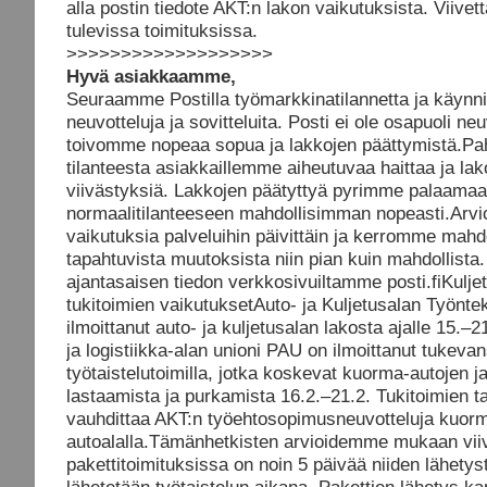
alla postin tiedote AKT:n lakon vaikutuksista. Viiv
tulevissa toimituksissa.
>>>>>>>>>>>>>>>>>>>
Hyvä asiakkaamme,
Seuraamme Postilla työmarkkinatilannetta ja käynni
neuvotteluja ja sovitteluita. Posti ei ole osapuoli neu
toivomme nopeaa sopua ja lakkojen päättymistä.Pa
tilanteesta asiakkaillemme aiheutuvaa haittaa ja lak
viivästyksiä. Lakkojen päätyttyä pyrimme palaama
normaalitilanteeseen mahdollisimman nopeasti.Arv
vaikutuksia palveluihin päivittäin ja kerromme mahdo
tapahtuvista muutoksista niin pian kuin mahdollista
ajantasaisen tiedon verkkosivuiltamme posti.fiKuljet
tukitoimien vaikutuksetAuto- ja Kuljetusalan Työnteki
ilmoittanut auto- ja kuljetusalan lakosta ajalle 15.–2
ja logistiikka-alan unioni PAU on ilmoittanut tukeva
työtaistelutoimilla, jotka koskevat kuorma-autojen 
lastaamista ja purkamista 16.2.–21.2. Tukitoimien t
vauhdittaa AKT:n työehtosopimusneuvotteluja kuor
autoalalla.Tämänhetkisten arvioidemme mukaan vii
pakettitoimituksissa on noin 5 päivää niiden lähetyst