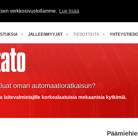
uksen verkkosivustollamme.
Lue lisää
Teollisuuden komponentit
STUKSIA
JÄLLEENMYYJÄT
TIEDOTTEITA
YHTEYSTIED
aluat oman automaatioratkaisun?
a laitevalmistajille korkealaatuisia mekaanisia kytkimiä.
Päämiehie