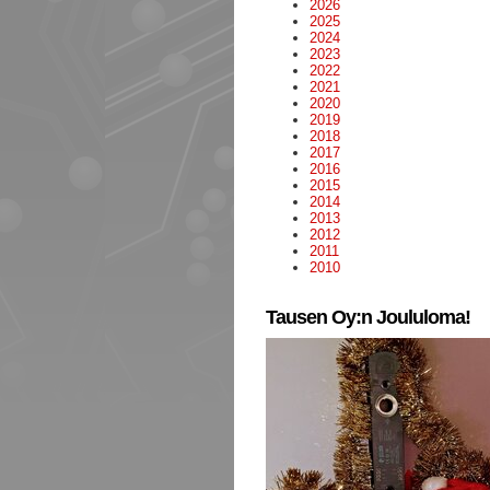
2026
2025
2024
2023
2022
2021
2020
2019
2018
2017
2016
2015
2014
2013
2012
2011
2010
Tausen Oy:n Joululoma!