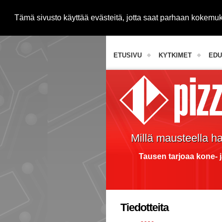
Tämä sivusto käyttää evästeitä, jotta saat parhaan kokem
Janome-ompelukoneet
ETUSIVU
KYTKIMET
EDU
Millä mausteella h
Tausen tarjoaa kone- j
Tiedotteita