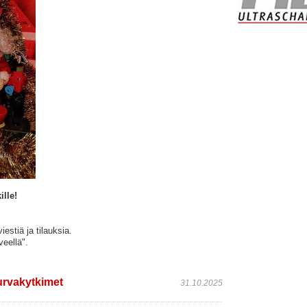
ille!
iestiä ja tilauksia.
veellä".
turvakytkimet
31.10.2025