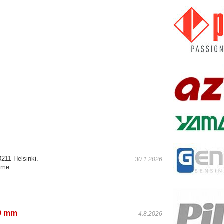
211 Helsinki.
30.1.2026
amme
60 mm
4.8.2026