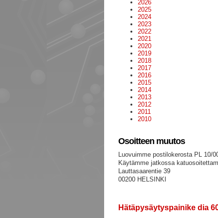
2026
2025
2024
2023
2022
2021
2020
2019
2018
2017
2016
2015
2014
2013
2012
2011
2010
Osoitteen muutos
Luovuimme postilokerosta PL 10/00
Käytämme jatkossa katuosoitett
Lauttasaarentie 39
00200 HELSINKI
Hätäpysäytyspainike dia 