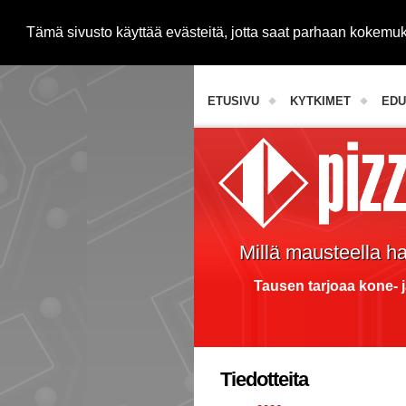
Tämä sivusto käyttää evästeitä, jotta saat parhaan kokem
Janome-ompelukoneet
ETUSIVU
KYTKIMET
EDU
Millä mausteella h
Tausen tarjoaa kone- j
Tiedotteita