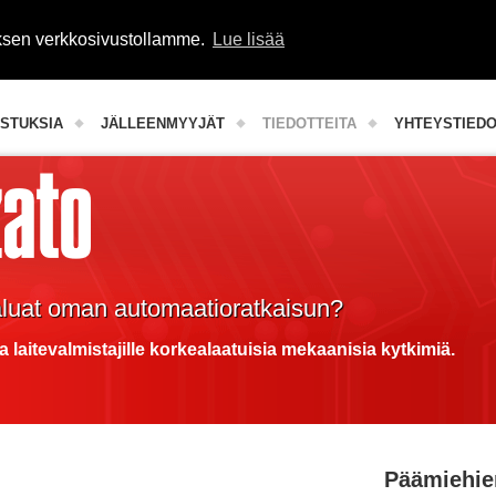
uksen verkkosivustollamme.
Lue lisää
Teollisuuden komponentit
STUKSIA
JÄLLEENMYYJÄT
TIEDOTTEITA
YHTEYSTIED
aluat oman automaatioratkaisun?
a laitevalmistajille korkealaatuisia mekaanisia kytkimiä.
Päämiehie