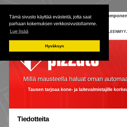
Janome-ompelukoneet
Teollisuuden komponent
Tämä sivusto käyttää evästeitä, jotta saat
parhaan kokemuksen verkkosivustollamme.
Lue lisää
ETUSIVU
KYTKIMET
EDUSTUKSIA
JÄLLEENMYY
Hyväksyn
Millä mausteella haluat oman automaa
Tausen tarjoaa kone- ja laitevalmistajille kork
Tiedotteita