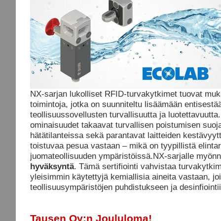
NX-sarjan lukolliset RFID-turvakytkimet tuovat mu
toimintoja, jotka on suunniteltu lisäämään entisestä
teollisuussovellusten turvallisuutta ja luotettavuutta
ominaisuudet takaavat turvallisen poistumisen suoja
hätätilanteissa sekä parantavat laitteiden kestävyyt
toistuvaa pesua vastaan – mikä on tyypillistä elintar
juomateollisuuden ympäristöissä.NX-sarjalle myön
hyväksyntä
. Tämä sertifiointi vahvistaa turvakytk
yleisimmin käytettyjä kemiallisia aineita vastaan, jo
teollisuusympäristöjen puhdistukseen ja desinfiointii
Tausen Oy:n Joululoma!