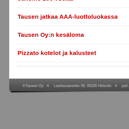
Tausen jatkaa AAA-luottoluokassa
Tausen Oy:n kesäloma
Pizzato kotelot ja kalusteet
©Tausen Oy
Lauttasaarentie 39, 00200 Helsinki
puh.