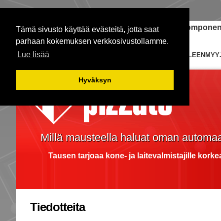
Janome-ompelukoneet
Teollisuuden komponent
Tämä sivusto käyttää evästeitä, jotta saat
parhaan kokemuksen verkkosivustollamme.
Lue lisää
ETUSIVU
KYTKIMET
EDUSTUKSIA
JÄLLEENMYY
Hyväksyn
Millä mausteella haluat oman automaa
Tausen tarjoaa kone- ja laitevalmistajille kork
Tiedotteita